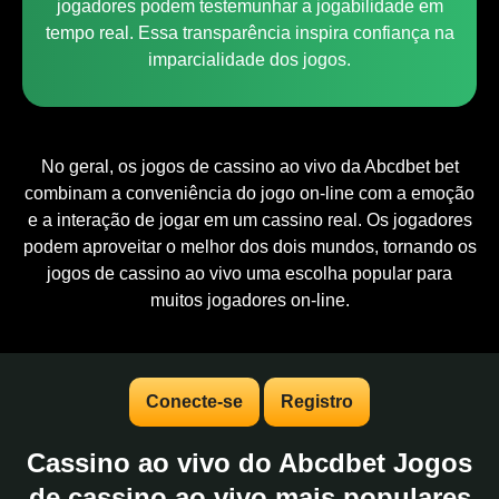
jogadores podem testemunhar a jogabilidade em
tempo real. Essa transparência inspira confiança na
imparcialidade dos jogos.
No geral, os jogos de cassino ao vivo da Abcdbet bet
combinam a conveniência do jogo on-line com a emoção
e a interação de jogar em um cassino real. Os jogadores
podem aproveitar o melhor dos dois mundos, tornando os
jogos de cassino ao vivo uma escolha popular para
muitos jogadores on-line.
Conecte-se
Registro
Cassino ao vivo do Abcdbet Jogos
de cassino ao vivo mais populares