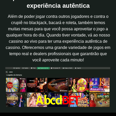
experiência autêntica
Além de poder jogar contra outros jogadores e contra o
crupiê no blackjack, bacará e roleta, também temos
muitas mesas para que você possa aproveitar o jogo a
qualquer hora do dia. Quando tiver vontade, vá ao nosso
cassino ao vivo para ter uma experiência autêntica de
cassino. Oferecemos uma grande variedade de jogos em
tempo real e dealers profissionais que garantirão que
você aproveite cada minuto!