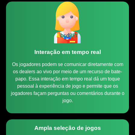
Interação em tempo real
Os jogadores podem se comunicar diretamente com
os dealers ao vivo por meio de um recurso de bate-
papo. Essa interação em tempo real dá um toque
pessoal à experiência de jogo e permite que os
jogadores façam perguntas ou comentários durante o
jogo.
Ampla seleção de jogos