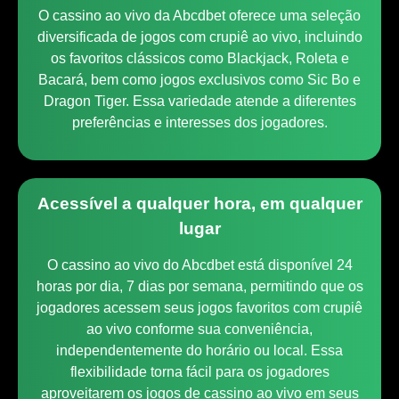
O cassino ao vivo da Abcdbet oferece uma seleção
diversificada de jogos com crupiê ao vivo, incluindo
os favoritos clássicos como Blackjack, Roleta e
Bacará, bem como jogos exclusivos como Sic Bo e
Dragon Tiger. Essa variedade atende a diferentes
preferências e interesses dos jogadores.
Acessível a qualquer hora, em qualquer
lugar
O cassino ao vivo do Abcdbet está disponível 24
horas por dia, 7 dias por semana, permitindo que os
jogadores acessem seus jogos favoritos com crupiê
ao vivo conforme sua conveniência,
independentemente do horário ou local. Essa
flexibilidade torna fácil para os jogadores
aproveitarem os jogos de cassino ao vivo em seus