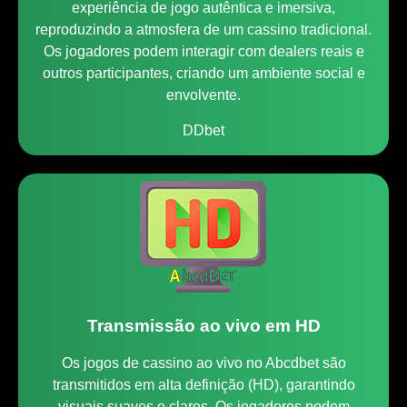
experiência de jogo autêntica e imersiva,
reproduzindo a atmosfera de um cassino tradicional.
Os jogadores podem interagir com dealers reais e
outros participantes, criando um ambiente social e
envolvente.
DDbet
Transmissão ao vivo em HD
Os jogos de cassino ao vivo no Abcdbet são
transmitidos em alta definição (HD), garantindo
visuais suaves e claros. Os jogadores podem