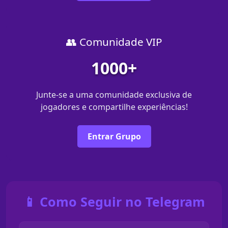
👥 Comunidade VIP
1000+
Junte-se a uma comunidade exclusiva de
jogadores e compartilhe experiências!
Entrar Grupo
📱 Como Seguir no Telegram