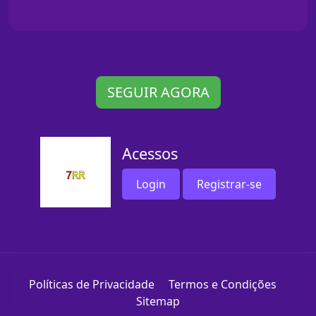
SEGUIR AGORA
Acessos
Login
Registrar-se
Políticas de Privacidade
Termos e Condições
Sitemap