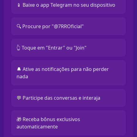
📱 Baixe o app Telegram no seu dispositivo
🔍 Procure por "@7RROficial"
👆 Toque em "Entrar" ou "Join"
🔔 Ative as notificações para não perder
nada
💬 Participe das conversas e interaja
🎁 Receba bônus exclusivos
automaticamente