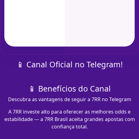
📱 Canal Oficial no Telegram!
📱 Benefícios do Canal
Descubra as vantagens de seguir a 7RR no Telegram
A 7RR investe alto para oferecer as melhores odds e
estabilidade — a 7RR Brasil aceita grandes apostas com
confiança total.