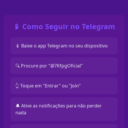
📱 Como Seguir no Telegram
📱 Baixe o app Telegram no seu dispositivo
🔍 Procure por "@7KfpgOficial"
👆 Toque em "Entrar" ou "Join"
🔔 Ative as notificações para não perder
nada