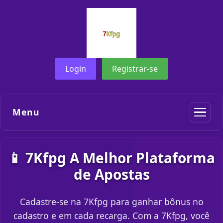
Login
Registrar-se
Menu
📱 7Kfpg A Melhor Plataforma
de Apostas
Cadastre-se na 7Kfpg para ganhar bônus no
cadastro e em cada recarga. Com a 7Kfpg, você