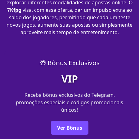
explorar diferentes modalidades de apostas online. O
7Kfpg
visa, com essa oferta, dar um impulso extra ao
saldo dos jogadores, permitindo que cada um teste
novos jogos, aumente suas apostas ou simplesmente
aproveite mais tempo de entretenimento.
🎁 Bônus Exclusivos
VIP
Receba bônus exclusivos do Telegram,
promoções especiais e códigos promocionais
únicos!
Ver Bônus