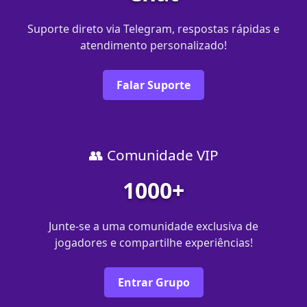
Suporte direto via Telegram, respostas rápidas e
atendimento personalizado!
Falar Suporte
👥 Comunidade VIP
1000+
Junte-se a uma comunidade exclusiva de
jogadores e compartilhe experiências!
Entrar Grupo