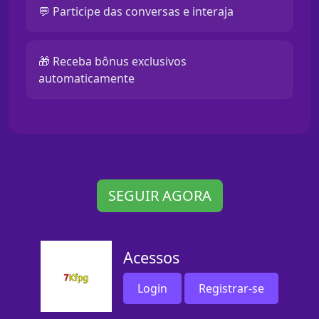
💬 Participe das conversas e interaja
🎁 Receba bônus exclusivos
automaticamente
SEGUIR AGORA
Acessos
Login
Registrar-se