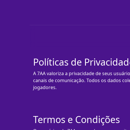
Políticas de Privacida
A 7AA valoriza a privacidade de seus usuár
canais de comunicação. Todos os dados cole
jogadores.
Termos e Condições