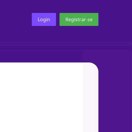
Login
Registrar-se