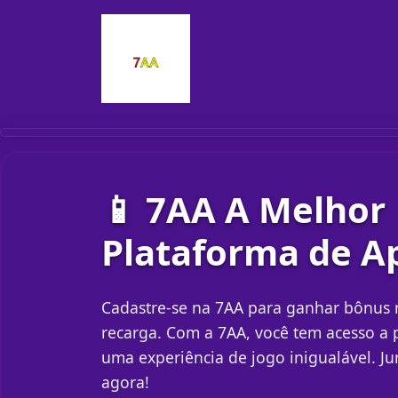
📱 7AA A Melhor
Plataforma de A
Cadastre-se na 7AA para ganhar bônus 
recarga. Com a 7AA, você tem acesso a 
uma experiência de jogo inigualável. J
agora!