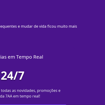
frequentes e mudar de vida ficou muito mais
cias em Tempo Real
24/7
e todas as novidades, promoções e
 da 7AA em tempo real!