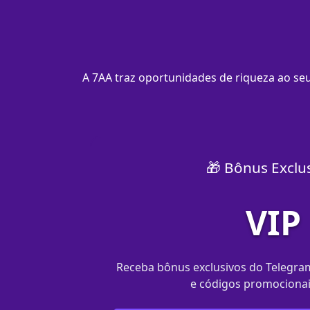
A 7AA traz oportunidades de riqueza ao seu
🎁 Bônus Exclu
VIP
Receba bônus exclusivos do Telegra
e códigos promocionai