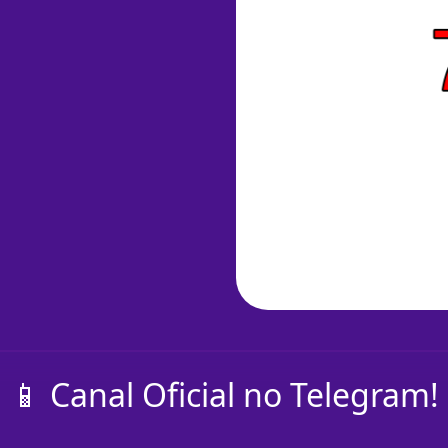
📱 Canal Oficial no Telegram!