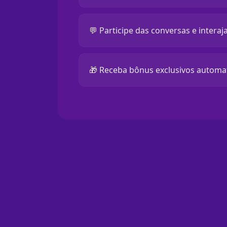
💬 Participe das conversas e interaj
🎁 Receba bônus exclusivos autom