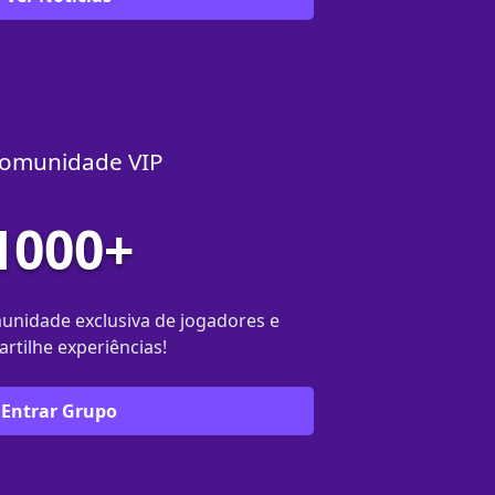
Comunidade VIP
1000+
unidade exclusiva de jogadores e
rtilhe experiências!
Entrar Grupo