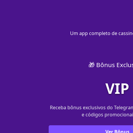
Um app completo de cassino
🎁 Bônus Exclu
VIP
Receba bônus exclusivos do Telegra
e códigos promocionai
Ver Bônus