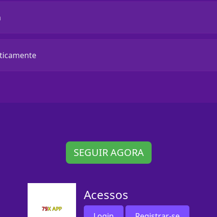
a
aticamente
SEGUIR AGORA
Acessos
Login
Registrar-se