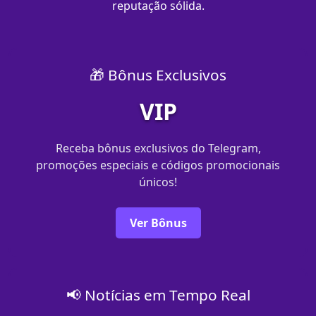
reputação sólida.
🎁 Bônus Exclusivos
VIP
Receba bônus exclusivos do Telegram,
promoções especiais e códigos promocionais
únicos!
Ver Bônus
📢 Notícias em Tempo Real