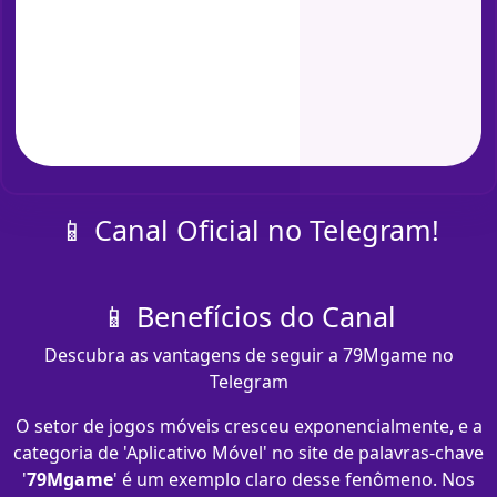
📱 Canal Oficial no Telegram!
📱 Benefícios do Canal
Descubra as vantagens de seguir a 79Mgame no
Telegram
O setor de jogos móveis cresceu exponencialmente, e a
categoria de 'Aplicativo Móvel' no site de palavras-chave
'
79Mgame
' é um exemplo claro desse fenômeno. Nos