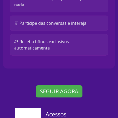
nada
💬 Participe das conversas e interaja
🎁 Receba bônus exclusivos
automaticamente
SEGUIR AGORA
Acessos