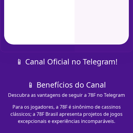
📱 Canal Oficial no Telegram!
📱 Benefícios do Canal
Descubra as vantagens de seguir a 78F no Telegram
Para os jogadores, a 78F é sinônimo de cassinos
clássicos; a 78F Brasil apresenta projetos de jogos
excepcionais e experiências incomparáveis.