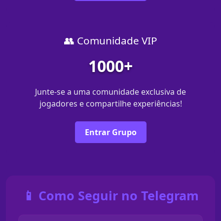
👥 Comunidade VIP
1000+
Junte-se a uma comunidade exclusiva de
jogadores e compartilhe experiências!
Entrar Grupo
📱 Como Seguir no Telegram