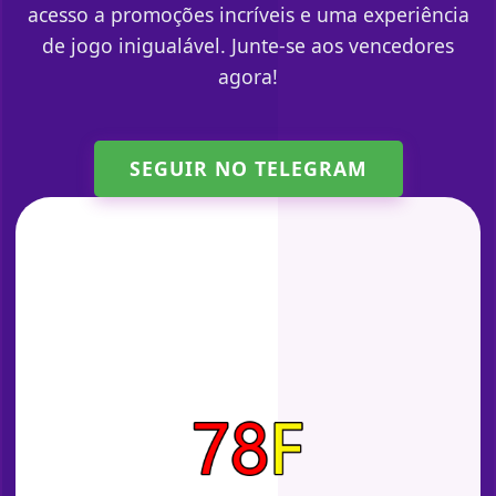
acesso a promoções incríveis e uma experiência
de jogo inigualável. Junte-se aos vencedores
agora!
SEGUIR NO TELEGRAM