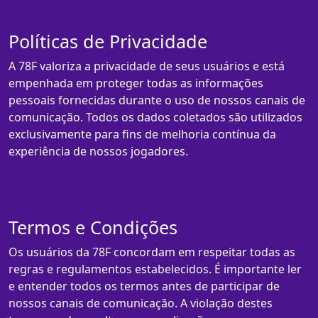
Políticas de Privacidade
A 78F valoriza a privacidade de seus usuários e está
empenhada em proteger todas as informações
pessoais fornecidas durante o uso de nossos canais de
comunicação. Todos os dados coletados são utilizados
exclusivamente para fins de melhoria contínua da
experiência de nossos jogadores.
Termos e Condições
Os usuários da 78F concordam em respeitar todas as
regras e regulamentos estabelecidos. É importante ler
e entender todos os termos antes de participar de
nossos canais de comunicação. A violação destes