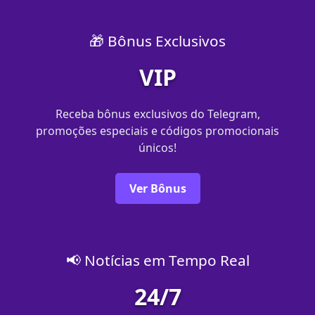
🎁 Bônus Exclusivos
VIP
Receba bônus exclusivos do Telegram,
promoções especiais e códigos promocionais
únicos!
Ver Bônus
📢 Notícias em Tempo Real
24/7