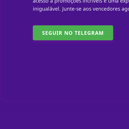
acesso a promoções incríveis e uma exp
inigualável. Junte-se aos vencedores ag
SEGUIR NO TELEGRAM