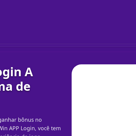
ogin A
ma de
 ganhar bônus no
Win APP Login, você tem