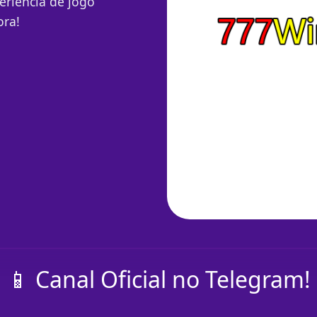
eriência de jogo
ora!
📱 Canal Oficial no Telegram!