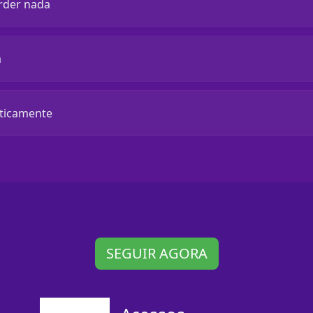
erder nada
a
aticamente
SEGUIR AGORA