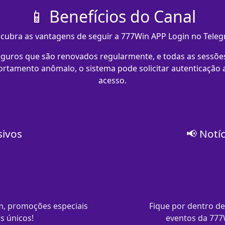
📱 Benefícios do Canal
cubra as vantagens de seguir a 777Win APP Login no Tele
seguros que são renovados regularmente, e todas as sessõe
rtamento anômalo, o sistema pode solicitar autenticação
acesso.
sivos
📢 Notí
m, promoções especiais
Fique por dentro d
s únicos!
eventos da 777