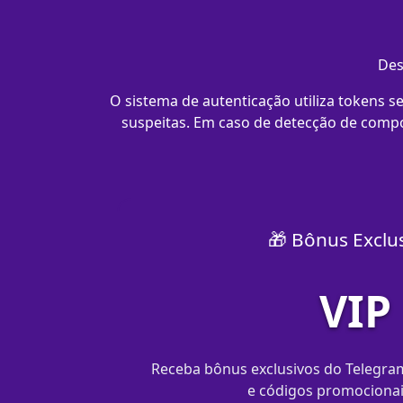
Des
O sistema de autenticação utiliza tokens 
suspeitas. Em caso de detecção de compo
🎁 Bônus Exclu
VIP
Receba bônus exclusivos do Telegra
e códigos promocionai