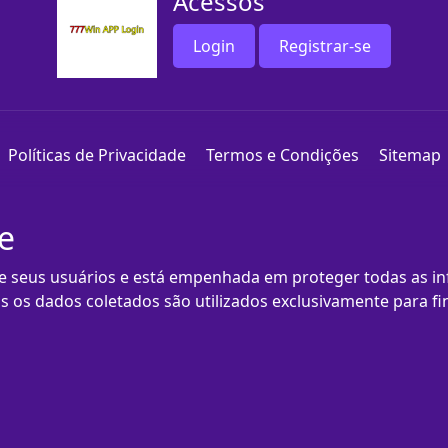
Acessos
Login
Registrar-se
Políticas de Privacidade
Termos e Condições
Sitemap
de
de seus usuários e está empenhada em proteger todas as i
 os dados coletados são utilizados exclusivamente para fi