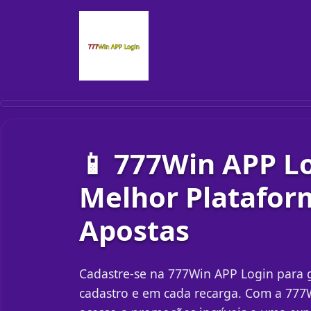
📱 777Win APP L
Melhor Platafor
Apostas
Cadastre-se na 777Win APP Login para
cadastro e em cada recarga. Com a 777