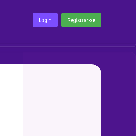
Login
Registrar-se