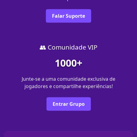
Falar Suporte
👥 Comunidade VIP
1000+
Junte-se a uma comunidade exclusiva de
jogadores e compartilhe experiências!
Entrar Grupo