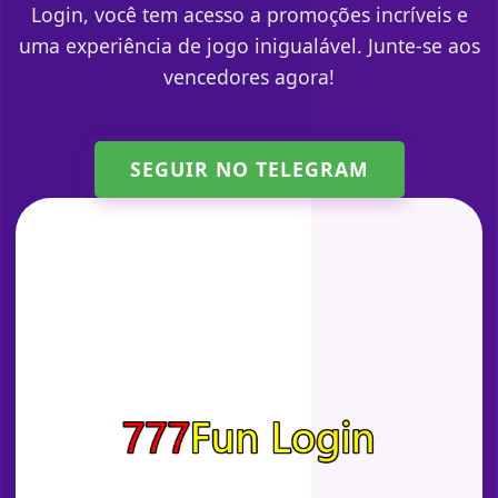
Login, você tem acesso a promoções incríveis e
uma experiência de jogo inigualável. Junte-se aos
vencedores agora!
SEGUIR NO TELEGRAM