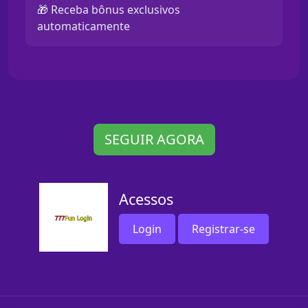
🎁 Receba bônus exclusivos
automaticamente
SEGUIR AGORA
Acessos
Login
Registrar-se