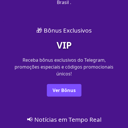
Brasil .
🎁 Bônus Exclusivos
VIP
Receba bônus exclusivos do Telegram,
promoções especiais e códigos promocionais
únicos!
Ver Bônus
📢 Notícias em Tempo Real