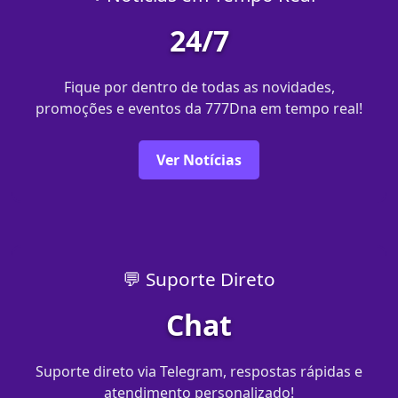
24/7
Fique por dentro de todas as novidades,
promoções e eventos da 777Dna em tempo real!
Ver Notícias
💬 Suporte Direto
Chat
Suporte direto via Telegram, respostas rápidas e
atendimento personalizado!