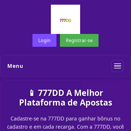
Login
Registrar-se
Menu
📱 777DD A Melhor
Plataforma de Apostas
Cadastre-se na 777DD para ganhar bônus no
cadastro e em cada recarga. Com a 777DD, você