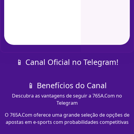
📱 Canal Oficial no Telegram!
📱 Benefícios do Canal
Descubra as vantagens de seguir a 765A.Com no
Telegram
O 765A.Com oferece uma grande seleção de opções de
apostas em e-sports com probabilidades competitivas