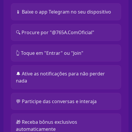
📱 Baixe o app Telegram no seu dispositivo
🔍 Procure por "@765A.ComOficial"
👆 Toque em "Entrar" ou "Join"
🔔 Ative as notificações para não perder
nada
💬 Participe das conversas e interaja
🎁 Receba bônus exclusivos
automaticamente