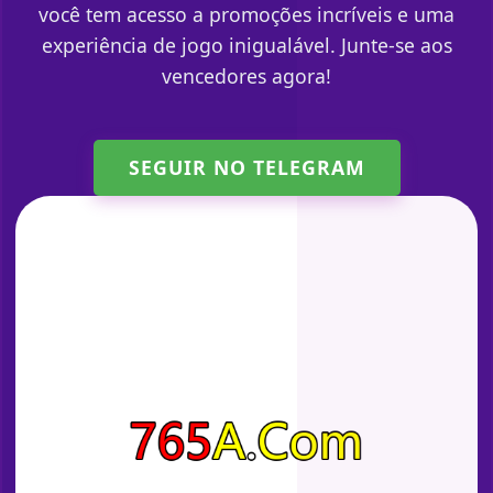
você tem acesso a promoções incríveis e uma
experiência de jogo inigualável. Junte-se aos
vencedores agora!
SEGUIR NO TELEGRAM