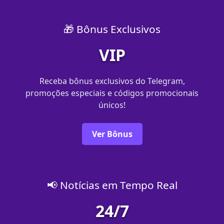
🎁 Bônus Exclusivos
VIP
Receba bônus exclusivos do Telegram,
promoções especiais e códigos promocionais
únicos!
Ver Bônus
📢 Notícias em Tempo Real
24/7