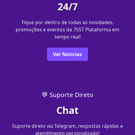
24/7
Fique por dentro de todas as novidades,
promoções e eventos da 755T Plataforma em
tempo real!
Ver Notícias
💬 Suporte Direto
Chat
Suporte direto via Telegram, respostas rápidas e
atendimento personalizado!