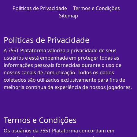
Políticas de Privacidade
Termos e Condições
Sitemap
Políticas de Privacidade
A 755T Plataforma valoriza a privacidade de seus
usuários e está empenhada em proteger todas as
informações pessoais fornecidas durante o uso de
nossos canais de comunicação. Todos os dados
coletados são utilizados exclusivamente para fins de
melhoria contínua da experiência de nossos jogadores.
Termos e Condições
Os usuários da 755T Plataforma concordam em