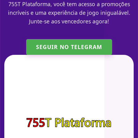
755T Plataforma, você tem acesso a promoções
incríveis e uma experiência de jogo inigualável.
Junte-se aos vencedores agora!
SEGUIR NO TELEGRAM