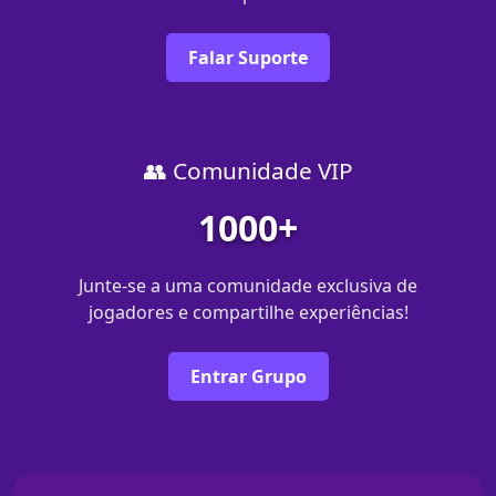
Falar Suporte
👥 Comunidade VIP
1000+
Junte-se a uma comunidade exclusiva de
jogadores e compartilhe experiências!
Entrar Grupo