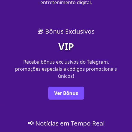
entretenimento digital.
🎁 Bônus Exclusivos
VIP
Receba bônus exclusivos do Telegram,
promoções especiais e códigos promocionais
únicos!
Ver Bônus
📢 Notícias em Tempo Real