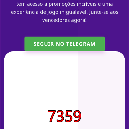
tem acesso a promoções incríveis e uma
experiência de jogo inigualável. Junte-se aos
vencedores agora!
SEGUIR NO TELEGRAM