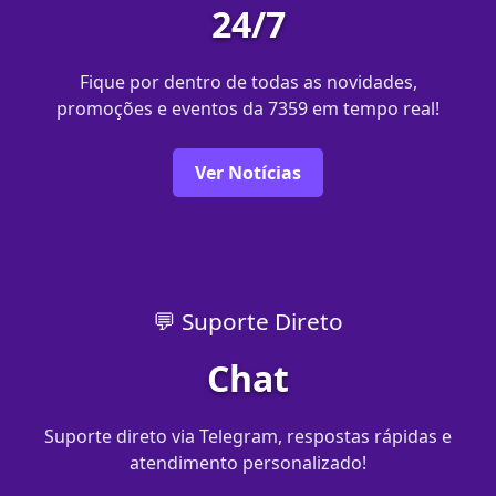
24/7
Fique por dentro de todas as novidades,
promoções e eventos da 7359 em tempo real!
Ver Notícias
💬 Suporte Direto
Chat
Suporte direto via Telegram, respostas rápidas e
atendimento personalizado!