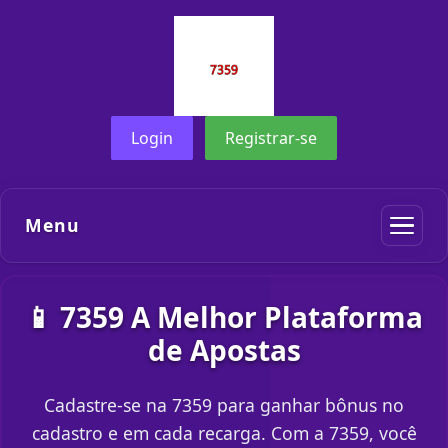
Login
Registrar-se
Menu
📱 7359 A Melhor Plataforma
de Apostas
Cadastre-se na 7359 para ganhar bônus no
cadastro e em cada recarga. Com a 7359, você