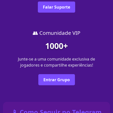
Falar Suporte
👥 Comunidade VIP
1000+
Junte-se a uma comunidade exclusiva de
jogadores e compartilhe experiências!
Entrar Grupo
📱 Como Seguir no Telegram