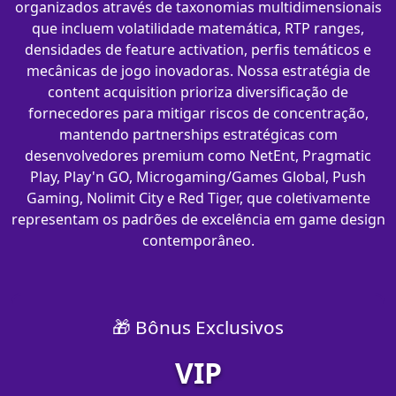
organizados através de taxonomias multidimensionais
que incluem volatilidade matemática, RTP ranges,
densidades de feature activation, perfis temáticos e
mecânicas de jogo inovadoras. Nossa estratégia de
content acquisition prioriza diversificação de
fornecedores para mitigar riscos de concentração,
mantendo partnerships estratégicas com
desenvolvedores premium como NetEnt, Pragmatic
Play, Play'n GO, Microgaming/Games Global, Push
Gaming, Nolimit City e Red Tiger, que coletivamente
representam os padrões de excelência em game design
contemporâneo.
🎁 Bônus Exclusivos
VIP