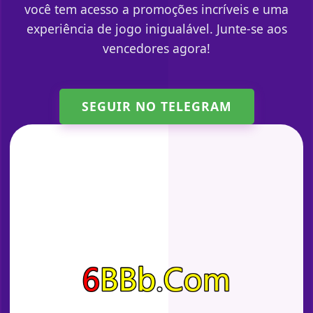
você tem acesso a promoções incríveis e uma
experiência de jogo inigualável. Junte-se aos
vencedores agora!
SEGUIR NO TELEGRAM