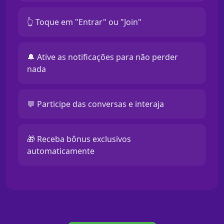
👆 Toque em "Entrar" ou "Join"
🔔 Ative as notificações para não perder
nada
💬 Participe das conversas e interaja
🎁 Receba bônus exclusivos
automaticamente