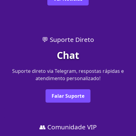
💬 Suporte Direto
Chat
Suporte direto via Telegram, respostas rápidas e
atendimento personalizado!
Falar Suporte
👥 Comunidade VIP