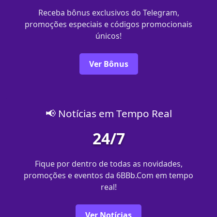
Receba bônus exclusivos do Telegram,
promoções especiais e códigos promocionais
únicos!
Ver Bônus
📢 Notícias em Tempo Real
24/7
Fique por dentro de todas as novidades,
promoções e eventos da 6BBb.Com em tempo
real!
Ver Notícias