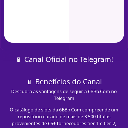
📱 Canal Oficial no Telegram!
📱 Benefícios do Canal
Descubra as vantagens de seguir a 6BBb.Com no
Telegram
O catálogo de slots da 6BBb.Com compreende um
repositório curado de mais de 3.500 títulos
provenientes de 65+ fornecedores tier-1 e tier-2,