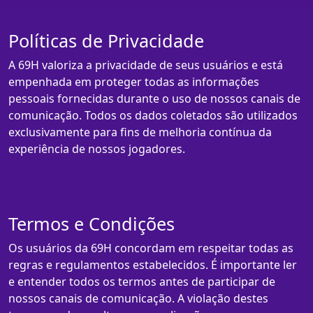
Políticas de Privacidade
A 69H valoriza a privacidade de seus usuários e está
empenhada em proteger todas as informações
pessoais fornecidas durante o uso de nossos canais de
comunicação. Todos os dados coletados são utilizados
exclusivamente para fins de melhoria contínua da
experiência de nossos jogadores.
Termos e Condições
Os usuários da 69H concordam em respeitar todas as
regras e regulamentos estabelecidos. É importante ler
e entender todos os termos antes de participar de
nossos canais de comunicação. A violação destes