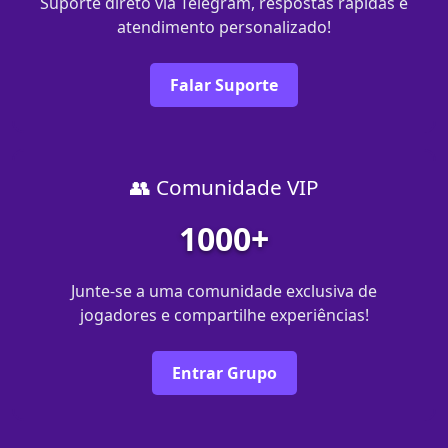
Suporte direto via Telegram, respostas rápidas e
atendimento personalizado!
Falar Suporte
👥 Comunidade VIP
1000+
Junte-se a uma comunidade exclusiva de
jogadores e compartilhe experiências!
Entrar Grupo