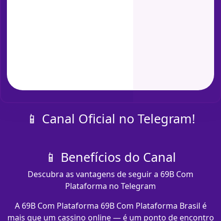
📱 Canal Oficial no Telegram!
📱 Benefícios do Canal
Descubra as vantagens de seguir a 69B Com
Plataforma no Telegram
A 69B Com Plataforma 69B Com Plataforma Brasil é
mais que um cassino online — é um ponto de encontro