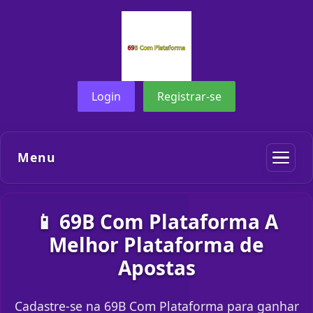
Login
Registrar-se
Menu
📱 69B Com Plataforma A
Melhor Plataforma de
Apostas
Cadastre-se na 69B Com Plataforma para ganhar