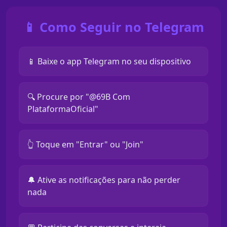
📱 Como Seguir no Telegram
📱 Baixe o app Telegram no seu dispositivo
🔍 Procure por "@69B Com
PlataformaOficial"
👆 Toque em "Entrar" ou "Join"
🔔 Ative as notificações para não perder
nada