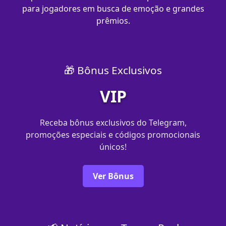
para jogadores em busca de emoção e grandes
prêmios.
🎁 Bônus Exclusivos
VIP
Receba bônus exclusivos do Telegram,
promoções especiais e códigos promocionais
únicos!
Ver Bônus