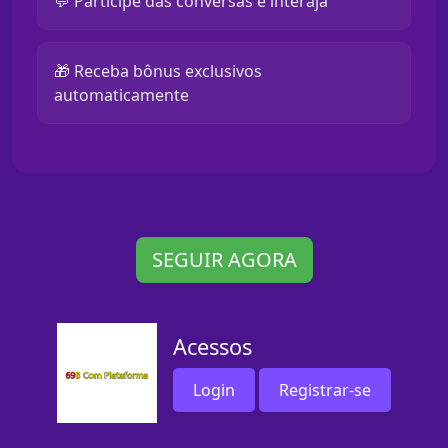
💬 Participe das conversas e interaja
🎁 Receba bônus exclusivos
automaticamente
SEGUIR AGORA
Acessos
Login
Registrar-se