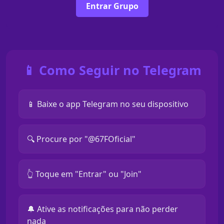
Entrar Grupo
📱 Como Seguir no Telegram
📱 Baixe o app Telegram no seu dispositivo
🔍 Procure por "@67FOficial"
👆 Toque em "Entrar" ou "Join"
🔔 Ative as notificações para não perder
nada