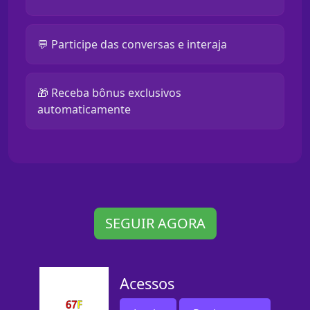
💬 Participe das conversas e interaja
🎁 Receba bônus exclusivos
automaticamente
SEGUIR AGORA
Acessos