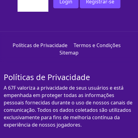
Login
Registrar-se
Políticas de Privacidade
Termos e Condições
Sitemap
Políticas de Privacidade
A 67F valoriza a privacidade de seus usuários e está
empenhada em proteger todas as informações
pessoais fornecidas durante o uso de nossos canais de
comunicação. Todos os dados coletados são utilizados
exclusivamente para fins de melhoria contínua da
experiência de nossos jogadores.