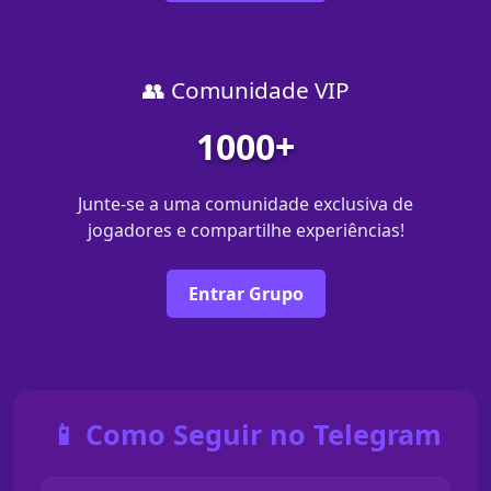
👥 Comunidade VIP
1000+
Junte-se a uma comunidade exclusiva de
jogadores e compartilhe experiências!
Entrar Grupo
📱 Como Seguir no Telegram