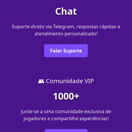
Chat
Suporte direto via Telegram, respostas rápidas e
atendimento personalizado!
Falar Suporte
👥 Comunidade VIP
1000+
Junte-se a uma comunidade exclusiva de
jogadores e compartilhe experiências!