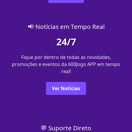
📢 Notícias em Tempo Real
24/7
Fique por dentro de todas as novidades,
promoções e eventos da 600Jogo APP em tempo
real!
Ver Notícias
💬 Suporte Direto