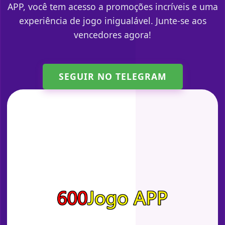
APP, você tem acesso a promoções incríveis e uma
experiência de jogo inigualável. Junte-se aos
vencedores agora!
SEGUIR NO TELEGRAM