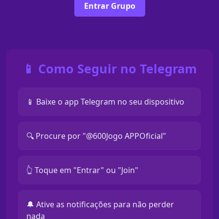
Entrar Grupo
📱 Como Seguir no Telegram
📱 Baixe o app Telegram no seu dispositivo
🔍 Procure por "@600Jogo APPOficial"
👆 Toque em "Entrar" ou "Join"
🔔 Ative as notificações para não perder
nada