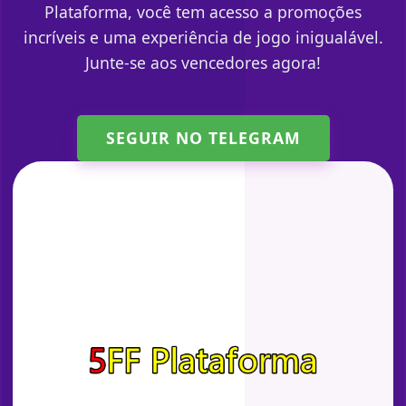
Plataforma, você tem acesso a promoções
incríveis e uma experiência de jogo inigualável.
Junte-se aos vencedores agora!
SEGUIR NO TELEGRAM