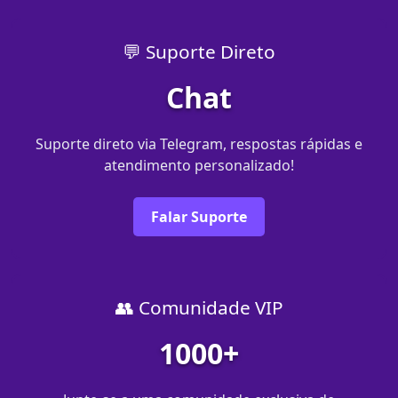
💬 Suporte Direto
Chat
Suporte direto via Telegram, respostas rápidas e
atendimento personalizado!
Falar Suporte
👥 Comunidade VIP
1000+