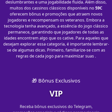
deslumbrantes e uma jogabilidade fluida. Além disso,
muitos dos cassinos clássicos disponíveis no
59C
oferecem bônus e promoções que atraem novos
jogadores e recompensam os veteranos. Embora a
tecnologia tenha avançado, a essência do jogo clássico
permanece, garantindo que jogadores de todas as
idades encontrem algo que os cative. Para aqueles que
desejam explorar essa categoria, é importante lembrar-
se de algumas dicas. Primeiro, familiarize-se com as
regras de cada jogo para maximizar suas .
🎁 Bônus Exclusivos
VIP
Receba bônus exclusivos do Telegram,