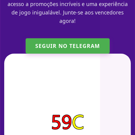
acesso a promoções incríveis e uma experiência
de jogo inigualável. Junte-se aos vencedores
agora!
SEGUIR NO TELEGRAM