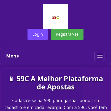
Login
Registrar-se
Menu
📱 59C A Melhor Plataforma
de Apostas
Cadastre-se na 59C para ganhar bônus no
cadastro e em cada recarga. Com a 59C, você tem