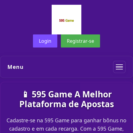
Login
Registrar-se
Menu
📱 595 Game A Melhor
Plataforma de Apostas
Cadastre-se na 595 Game para ganhar bônus no
cadastro e em cada recarga. Com a 595 Game,