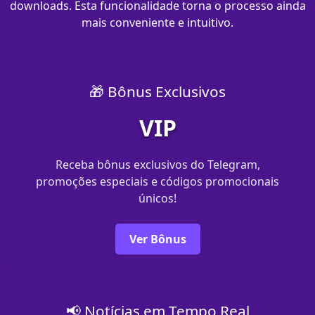
downloads. Esta funcionalidade torna o processo ainda
mais conveniente e intuitivo.
🎁 Bônus Exclusivos
VIP
Receba bônus exclusivos do Telegram,
promoções especiais e códigos promocionais
únicos!
Ver Bônus
📢 Notícias em Tempo Real