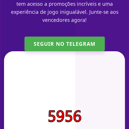
tem acesso a promoções incríveis e uma
experiência de jogo inigualável. Junte-se aos
vencedores agora!
SEGUIR NO TELEGRAM