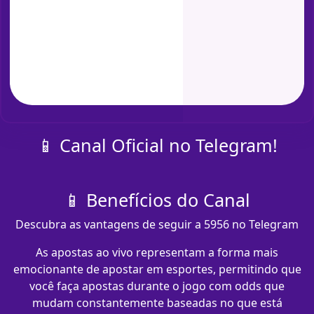
📱 Canal Oficial no Telegram!
📱 Benefícios do Canal
Descubra as vantagens de seguir a 5956 no Telegram
As apostas ao vivo representam a forma mais
emocionante de apostar em esportes, permitindo que
você faça apostas durante o jogo com odds que
mudam constantemente baseadas no que está