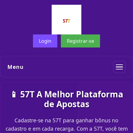
Login
Registrar-se
Menu
📱 57T A Melhor Plataforma
de Apostas
Cadastre-se na 57T para ganhar bônus no
cadastro e em cada recarga. Com a 57T, você tem