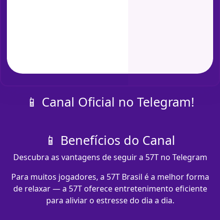
📱 Canal Oficial no Telegram!
📱 Benefícios do Canal
Descubra as vantagens de seguir a 57T no Telegram
Para muitos jogadores, a 57T Brasil é a melhor forma
de relaxar — a 57T oferece entretenimento eficiente
para aliviar o estresse do dia a dia.