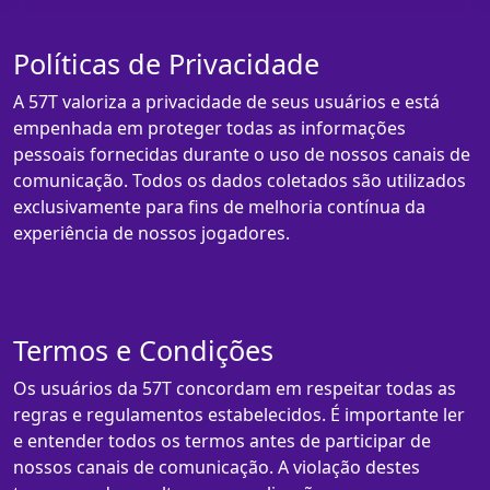
Políticas de Privacidade
A 57T valoriza a privacidade de seus usuários e está
empenhada em proteger todas as informações
pessoais fornecidas durante o uso de nossos canais de
comunicação. Todos os dados coletados são utilizados
exclusivamente para fins de melhoria contínua da
experiência de nossos jogadores.
Termos e Condições
Os usuários da 57T concordam em respeitar todas as
regras e regulamentos estabelecidos. É importante ler
e entender todos os termos antes de participar de
nossos canais de comunicação. A violação destes