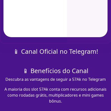
📱 Canal Oficial no Telegram!
📱 Benefícios do Canal
Descubra as vantagens de seguir a 57Ak no Telegram
A maioria dos slot 57Ak conta com recursos adicionais
como rodadas grátis, multiplicadores e mini games
bônus.