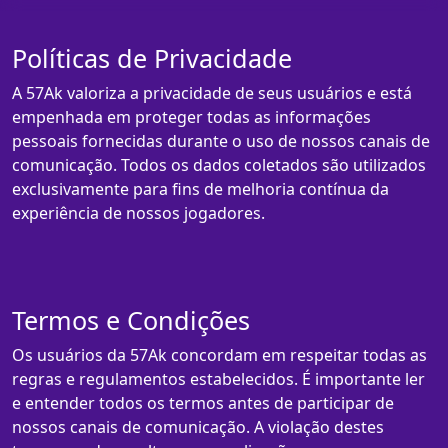
Políticas de Privacidade
A 57Ak valoriza a privacidade de seus usuários e está
empenhada em proteger todas as informações
pessoais fornecidas durante o uso de nossos canais de
comunicação. Todos os dados coletados são utilizados
exclusivamente para fins de melhoria contínua da
experiência de nossos jogadores.
Termos e Condições
Os usuários da 57Ak concordam em respeitar todas as
regras e regulamentos estabelecidos. É importante ler
e entender todos os termos antes de participar de
nossos canais de comunicação. A violação destes