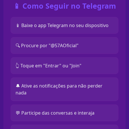
📱 Como Seguir no Telegram
📱 Baixe o app Telegram no seu dispositivo
🔍 Procure por "@57AOficial"
👆 Toque em "Entrar" ou "Join"
🔔 Ative as notificações para não perder
nada
💬 Participe das conversas e interaja