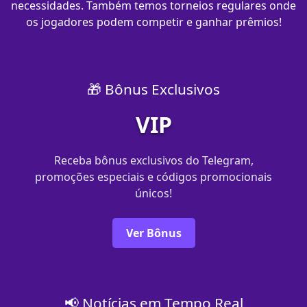
necessidades. Também temos torneios regulares onde
os jogadores podem competir e ganhar prêmios!
🎁 Bônus Exclusivos
VIP
Receba bônus exclusivos do Telegram,
promoções especiais e códigos promocionais
únicos!
Ver Bônus
📢 Notícias em Tempo Real