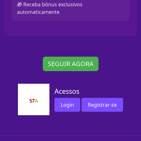
🎁 Receba bônus exclusivos
automaticamente
SEGUIR AGORA
Acessos
Login
Registrar-se