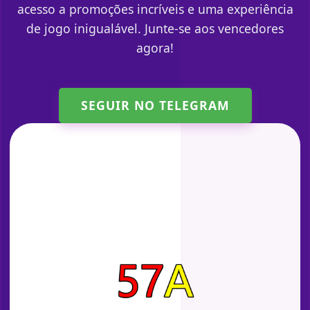
acesso a promoções incríveis e uma experiência
de jogo inigualável. Junte-se aos vencedores
agora!
SEGUIR NO TELEGRAM