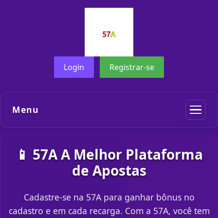
Login
Registrar-se
Menu
📱 57A A Melhor Plataforma
de Apostas
Cadastre-se na 57A para ganhar bônus no
cadastro e em cada recarga. Com a 57A, você tem