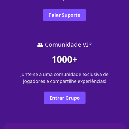
Falar Suporte
👥 Comunidade VIP
1000+
Junte-se a uma comunidade exclusiva de
jogadores e compartilhe experiências!
Entrar Grupo