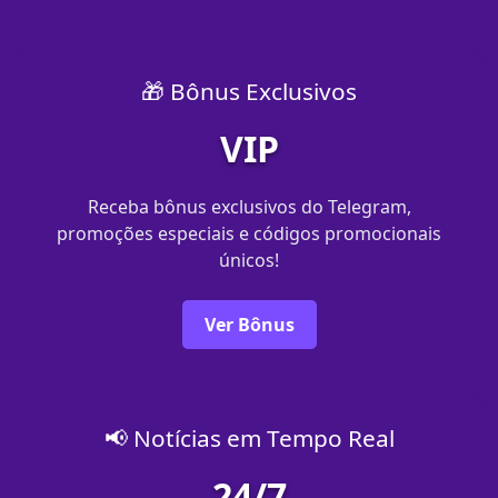
🎁 Bônus Exclusivos
VIP
Receba bônus exclusivos do Telegram,
promoções especiais e códigos promocionais
únicos!
Ver Bônus
📢 Notícias em Tempo Real
24/7