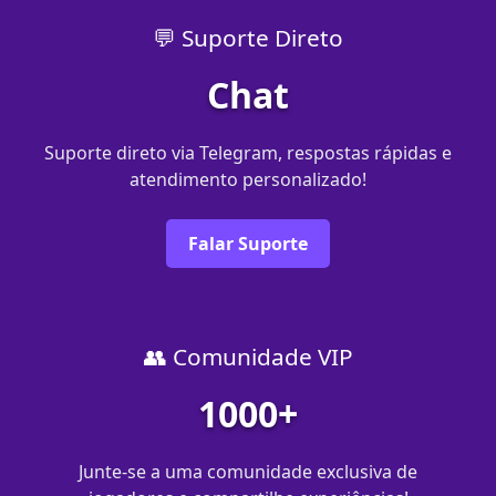
💬 Suporte Direto
Chat
Suporte direto via Telegram, respostas rápidas e
atendimento personalizado!
Falar Suporte
👥 Comunidade VIP
1000+
Junte-se a uma comunidade exclusiva de