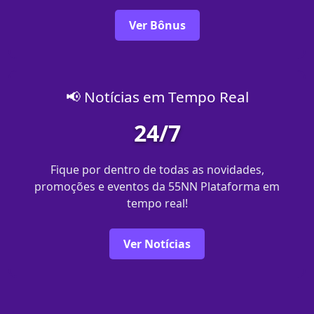
Ver Bônus
📢 Notícias em Tempo Real
24/7
Fique por dentro de todas as novidades,
promoções e eventos da 55NN Plataforma em
tempo real!
Ver Notícias