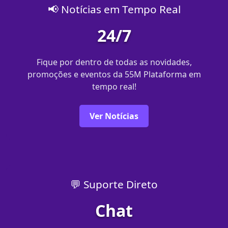
📢 Notícias em Tempo Real
24/7
Fique por dentro de todas as novidades,
promoções e eventos da 55M Plataforma em
tempo real!
Ver Notícias
💬 Suporte Direto
Chat