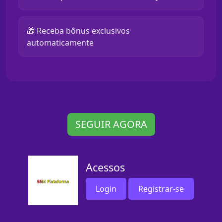
🎁 Receba bônus exclusivos
automaticamente
SEGUIR AGORA
Acessos
Login
Registrar-se