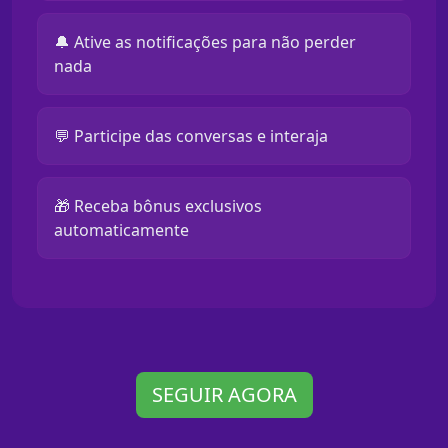
🔔 Ative as notificações para não perder
nada
💬 Participe das conversas e interaja
🎁 Receba bônus exclusivos
automaticamente
SEGUIR AGORA