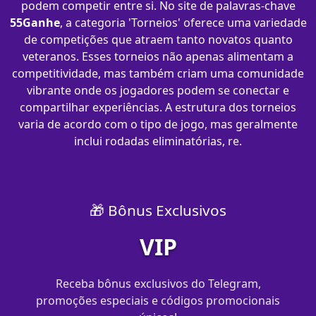
podem competir entre si. No site de palavras-chave
55Ganhe
, a categoria 'Torneios' oferece uma variedade
de competições que atraem tanto novatos quanto
veteranos. Esses torneios não apenas alimentam a
competitividade, mas também criam uma comunidade
vibrante onde os jogadores podem se conectar e
compartilhar experiências. A estrutura dos torneios
varia de acordo com o tipo de jogo, mas geralmente
inclui rodadas eliminatórias, re.
🎁 Bônus Exclusivos
VIP
Receba bônus exclusivos do Telegram,
promoções especiais e códigos promocionais