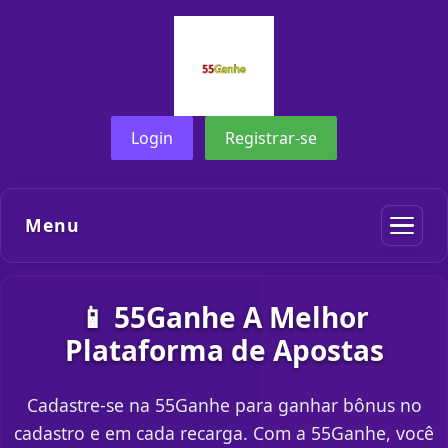
Login
Registrar-se
Menu
📱 55Ganhe A Melhor
Plataforma de Apostas
Cadastre-se na 55Ganhe para ganhar bônus no
cadastro e em cada recarga. Com a 55Ganhe, você