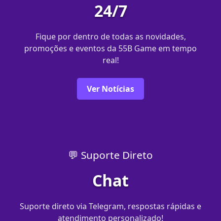
24/7
Fique por dentro de todas as novidades,
promoções e eventos da 55B Game em tempo
real!
Ver Notícias
💬 Suporte Direto
Chat
Suporte direto via Telegram, respostas rápidas e
atendimento personalizado!