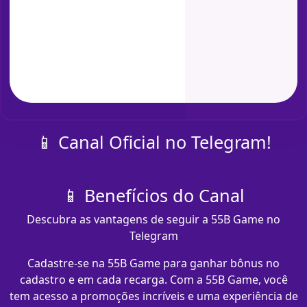
📱 Canal Oficial no Telegram!
📱 Benefícios do Canal
Descubra as vantagens de seguir a 55B Game no
Telegram
Cadastre-se na 55B Game para ganhar bônus no
cadastro e em cada recarga. Com a 55B Game, você
tem acesso a promoções incríveis e uma experiência de