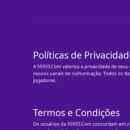
Políticas de Privacida
A 55933.Com valoriza a privacidade de seu
nossos canais de comunicação. Todos os dad
jogadores.
Termos e Condições
Os usuários da 55933.Com concordam em res