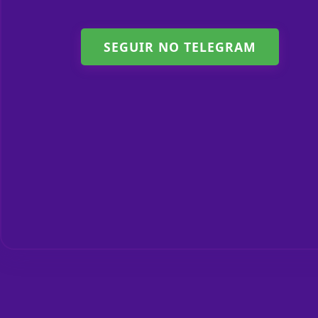
SEGUIR NO TELEGRAM