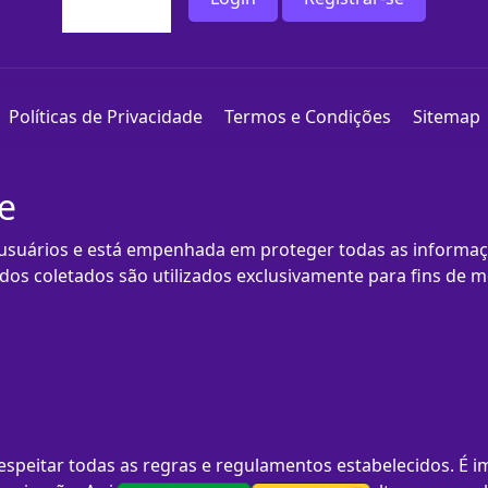
Políticas de Privacidade
Termos e Condições
Sitemap
de
s usuários e está empenhada em proteger todas as informaç
os coletados são utilizados exclusivamente para fins de m
peitar todas as regras e regulamentos estabelecidos. É i