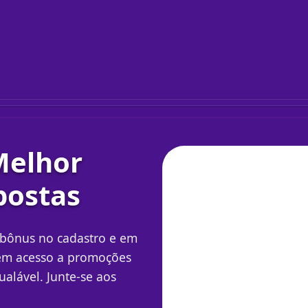
Melhor
postas
 bônus no cadastro e em
tem acesso a promoções
ualável. Junte-se aos