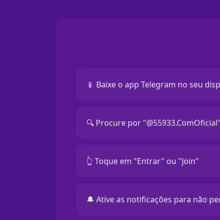
📱 Baixe o app Telegram no seu disp
🔍 Procure por "@55933.ComOficial
👆 Toque em "Entrar" ou "Join"
🔔 Ative as notificações para não p