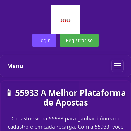
Login
Registrar-se
Menu
📱 55933 A Melhor Plataforma
de Apostas
Cadastre-se na 55933 para ganhar bônus no
cadastro e em cada recarga. Com a 55933, você