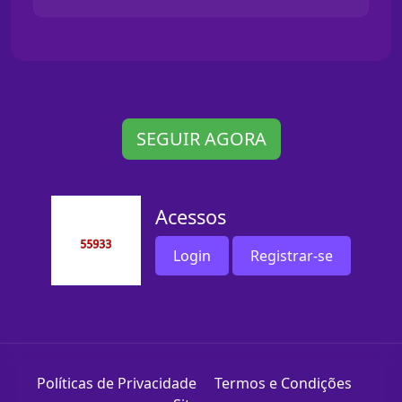
SEGUIR AGORA
Acessos
Login
Registrar-se
Políticas de Privacidade
Termos e Condições