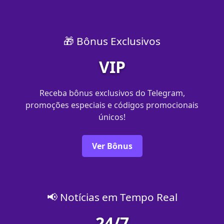
🎁 Bônus Exclusivos
VIP
Receba bônus exclusivos do Telegram,
promoções especiais e códigos promocionais
únicos!
Ver Bônus
📢 Notícias em Tempo Real
24/7