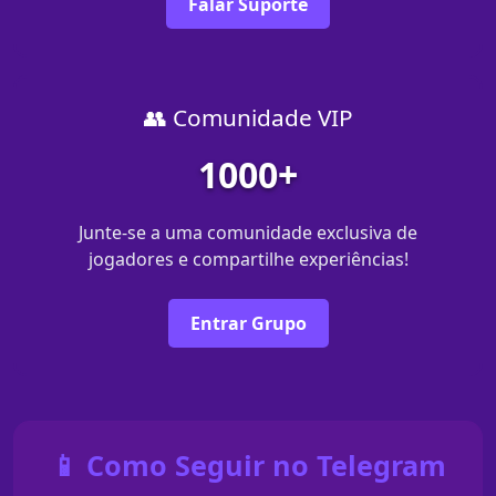
Falar Suporte
👥 Comunidade VIP
1000+
Junte-se a uma comunidade exclusiva de
jogadores e compartilhe experiências!
Entrar Grupo
📱 Como Seguir no Telegram