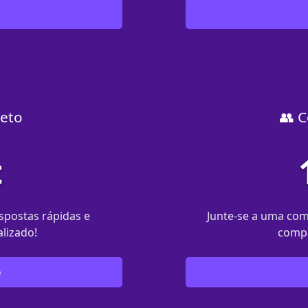
reto
👥 
t
espostas rápidas e
Junte-se a uma com
lizado!
compa
e