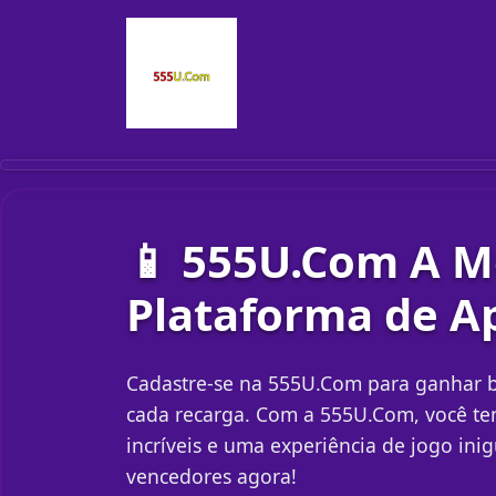
📱 555U.Com A M
Plataforma de A
Cadastre-se na 555U.Com para ganhar 
cada recarga. Com a 555U.Com, você t
incríveis e uma experiência de jogo inig
vencedores agora!