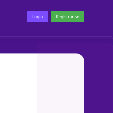
Login
Registrar-se