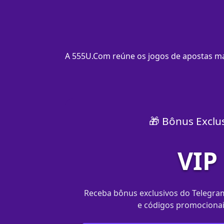
A 555U.Com reúne os jogos de apostas ma
🎁 Bônus Exclu
VIP
Receba bônus exclusivos do Telegra
e códigos promocionai