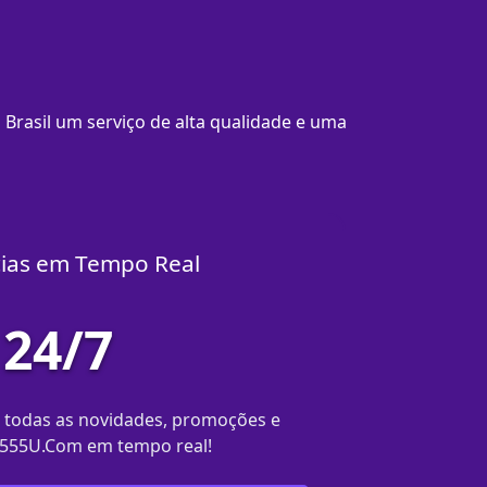
rasil um serviço de alta qualidade e uma
cias em Tempo Real
24/7
e todas as novidades, promoções e
 555U.Com em tempo real!