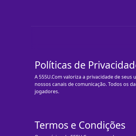
Políticas de Privacida
A 555U.Com valoriza a privacidade de seus
nossos canais de comunicação. Todos os dad
jogadores.
Termos e Condições