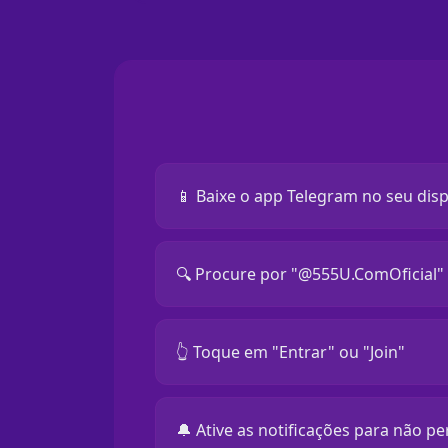
📱 Baixe o app Telegram no seu disp
🔍 Procure por "@555U.ComOficial"
👆 Toque em "Entrar" ou "Join"
🔔 Ative as notificações para não p