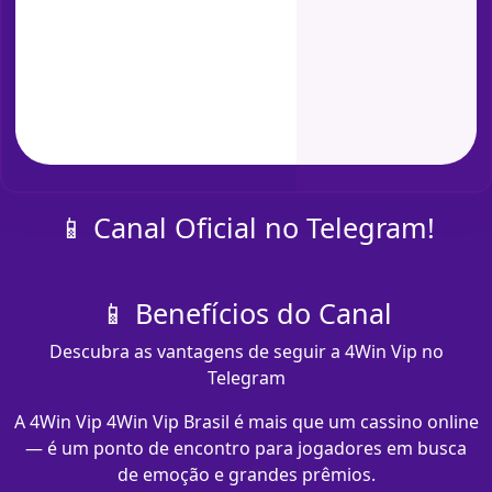
📱 Canal Oficial no Telegram!
📱 Benefícios do Canal
Descubra as vantagens de seguir a 4Win Vip no
Telegram
A 4Win Vip 4Win Vip Brasil é mais que um cassino online
— é um ponto de encontro para jogadores em busca
de emoção e grandes prêmios.