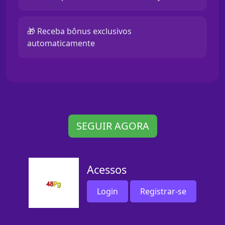
🎁 Receba bônus exclusivos
automaticamente
SEGUIR AGORA
Acessos
Login
Registrar-se