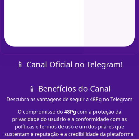
📱 Canal Oficial no Telegram!
📱 Benefícios do Canal
Descubra as vantagens de seguir a 48Pg no Telegram
O compromisso do
48Pg
com a proteção da
privacidade do usuário e a conformidade com as
políticas e termos de uso é um dos pilares que
sustentam a reputação e a credibilidade da plataforma.