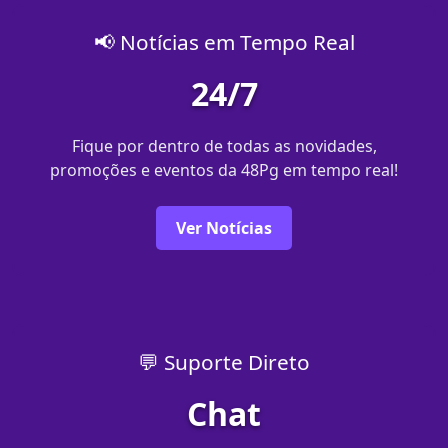
📢 Notícias em Tempo Real
24/7
Fique por dentro de todas as novidades,
promoções e eventos da 48Pg em tempo real!
Ver Notícias
💬 Suporte Direto
Chat