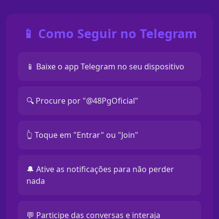
📱 Como Seguir no Telegram
📱 Baixe o app Telegram no seu dispositivo
🔍 Procure por "@48PgOficial"
👆 Toque em "Entrar" ou "Join"
🔔 Ative as notificações para não perder
nada
💬 Participe das conversas e interaja