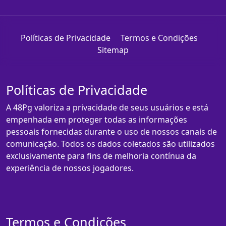
Políticas de Privacidade
Termos e Condições
Sitemap
Políticas de Privacidade
A 48Pg valoriza a privacidade de seus usuários e está
empenhada em proteger todas as informações
pessoais fornecidas durante o uso de nossos canais de
comunicação. Todos os dados coletados são utilizados
exclusivamente para fins de melhoria contínua da
experiência de nossos jogadores.
Termos e Condições