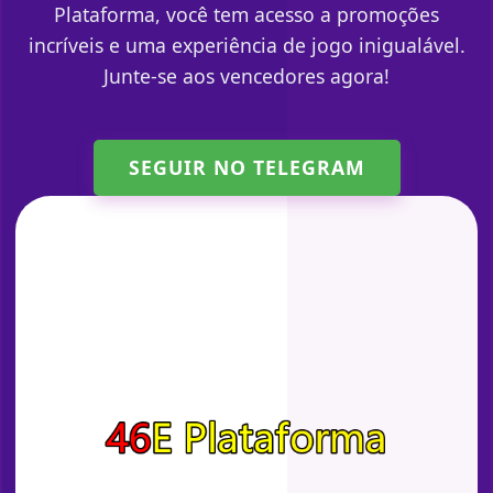
Plataforma, você tem acesso a promoções
incríveis e uma experiência de jogo inigualável.
Junte-se aos vencedores agora!
SEGUIR NO TELEGRAM