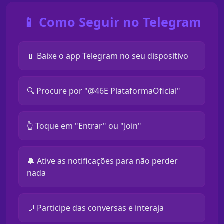
📱 Como Seguir no Telegram
📱 Baixe o app Telegram no seu dispositivo
🔍 Procure por "@46E PlataformaOficial"
👆 Toque em "Entrar" ou "Join"
🔔 Ative as notificações para não perder
nada
💬 Participe das conversas e interaja