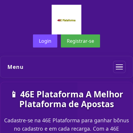
Login
Registrar-se
Menu
📱 46E Plataforma A Melhor
Plataforma de Apostas
Cadastre-se na 46E Plataforma para ganhar bônus
no cadastro e em cada recarga. Com a 46E