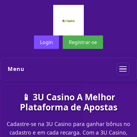
Login
Registrar-se
Menu
📱 3U Casino A Melhor
Plataforma de Apostas
Cadastre-se na 3U Casino para ganhar bônus no
cadastro e em cada recarga. Com a 3U Casino,