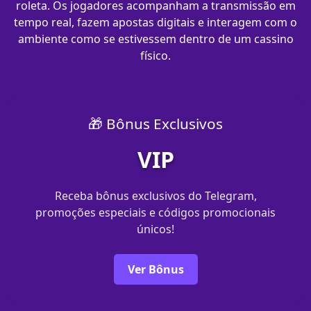
roleta. Os jogadores acompanham a transmissão em
tempo real, fazem apostas digitais e interagem com o
ambiente como se estivessem dentro de um cassino
físico.
🎁 Bônus Exclusivos
VIP
Receba bônus exclusivos do Telegram,
promoções especiais e códigos promocionais
únicos!
Ver Bônus