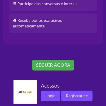
💬 Participe das conversas e interaja
🎁 Receba bônus exclusivos
automaticamente
SEGUIR AGORA
Acessos
Login
Registrar-se