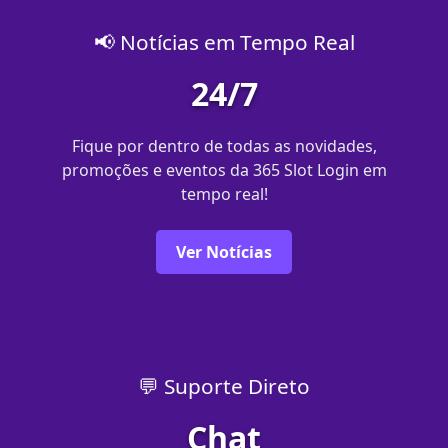
📢 Notícias em Tempo Real
24/7
Fique por dentro de todas as novidades,
promoções e eventos da 365 Slot Login em
tempo real!
Ver Notícias
💬 Suporte Direto
Chat