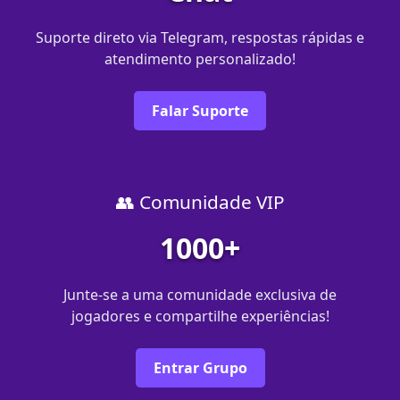
Suporte direto via Telegram, respostas rápidas e
atendimento personalizado!
Falar Suporte
👥 Comunidade VIP
1000+
Junte-se a uma comunidade exclusiva de
jogadores e compartilhe experiências!
Entrar Grupo