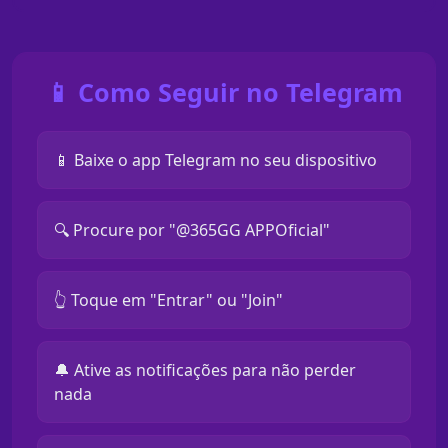
📱 Como Seguir no Telegram
📱 Baixe o app Telegram no seu dispositivo
🔍 Procure por "@365GG APPOficial"
👆 Toque em "Entrar" ou "Join"
🔔 Ative as notificações para não perder
nada