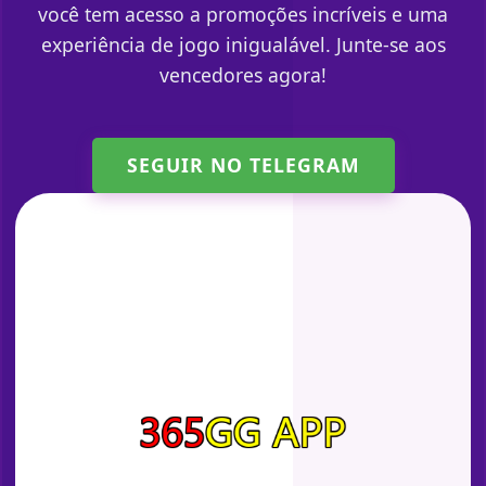
você tem acesso a promoções incríveis e uma
experiência de jogo inigualável. Junte-se aos
vencedores agora!
SEGUIR NO TELEGRAM