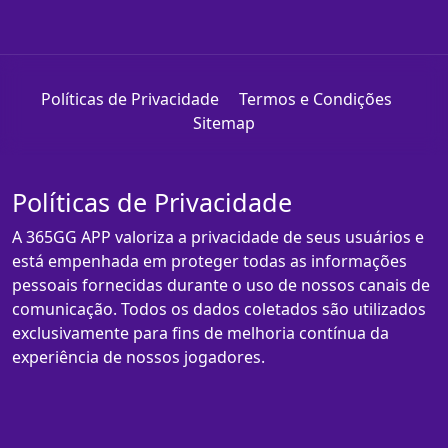
Políticas de Privacidade
Termos e Condições
Sitemap
Políticas de Privacidade
A 365GG APP valoriza a privacidade de seus usuários e
está empenhada em proteger todas as informações
pessoais fornecidas durante o uso de nossos canais de
comunicação. Todos os dados coletados são utilizados
exclusivamente para fins de melhoria contínua da
experiência de nossos jogadores.