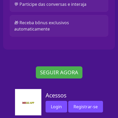
💬 Participe das conversas e interaja
🎁 Receba bônus exclusivos
automaticamente
SEGUIR AGORA
Acessos
Login
Registrar-se