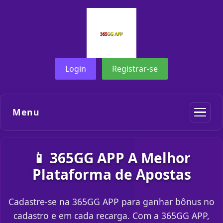
Login
Registrar-se
Menu
📱 365GG APP A Melhor
Plataforma de Apostas
Cadastre-se na 365GG APP para ganhar bônus no
cadastro e em cada recarga. Com a 365GG APP,