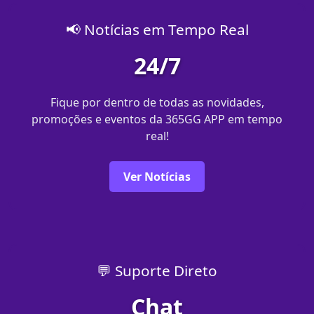
📢 Notícias em Tempo Real
24/7
Fique por dentro de todas as novidades,
promoções e eventos da 365GG APP em tempo
real!
Ver Notícias
💬 Suporte Direto
Chat