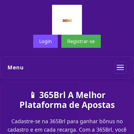
Login
Registrar-se
Menu
📱 365Brl A Melhor
Plataforma de Apostas
Cadastre-se na 365Brl para ganhar bônus no
cadastro e em cada recarga. Com a 365Brl, você