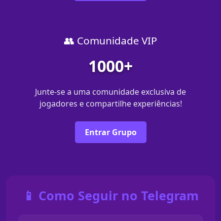
👥 Comunidade VIP
1000+
Junte-se a uma comunidade exclusiva de
jogadores e compartilhe experiências!
Entrar Grupo
📱 Como Seguir no Telegram