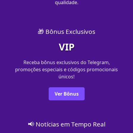
qualidade.
🎁 Bônus Exclusivos
VIP
Receba bônus exclusivos do Telegram,
promoções especiais e códigos promocionais
únicos!
Ver Bônus
📢 Notícias em Tempo Real