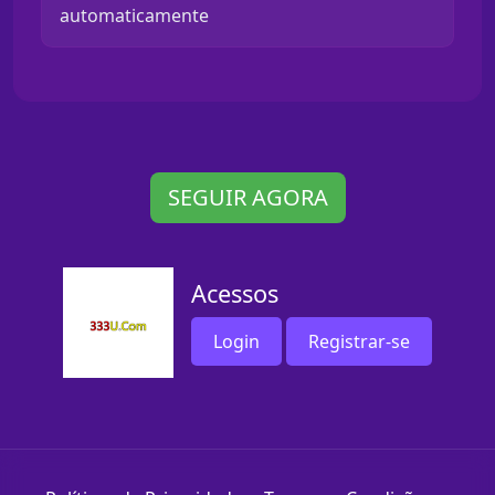
automaticamente
SEGUIR AGORA
Acessos
Login
Registrar-se