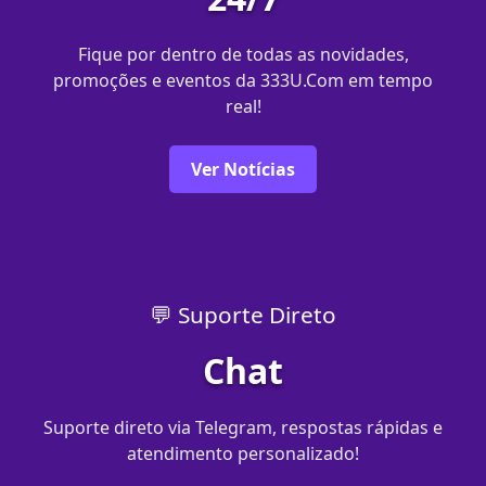
Fique por dentro de todas as novidades,
promoções e eventos da 333U.Com em tempo
real!
Ver Notícias
💬 Suporte Direto
Chat
Suporte direto via Telegram, respostas rápidas e
atendimento personalizado!