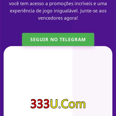
você tem acesso a promoções incríveis e uma
experiência de jogo inigualável. Junte-se aos
vencedores agora!
SEGUIR NO TELEGRAM