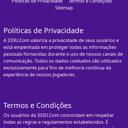
Políticas de Privacidade
Termos e Condições
Sitemap
Políticas de Privacidade
A 333U.Com valoriza a privacidade de seus usuários e
está empenhada em proteger todas as informações
pessoais fornecidas durante o uso de nossos canais de
comunicação. Todos os dados coletados são utilizados
exclusivamente para fins de melhoria contínua da
experiência de nossos jogadores.
Termos e Condições
Os usuários da 333U.Com concordam em respeitar
todas as regras e regulamentos estabelecidos. É