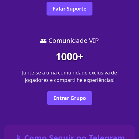
Falar Suporte
👥 Comunidade VIP
1000+
Junte-se a uma comunidade exclusiva de
jogadores e compartilhe experiências!
Entrar Grupo
📱 Como Seguir no Telegram