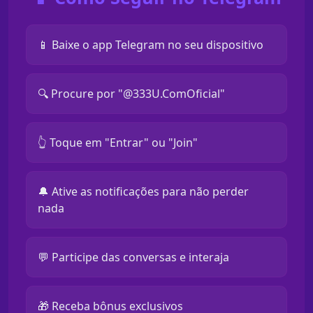
📱 Baixe o app Telegram no seu dispositivo
🔍 Procure por "@333U.ComOficial"
👆 Toque em "Entrar" ou "Join"
🔔 Ative as notificações para não perder
nada
💬 Participe das conversas e interaja
🎁 Receba bônus exclusivos