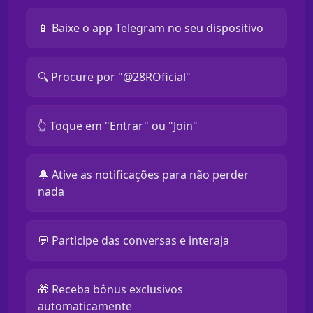
📱 Baixe o app Telegram no seu dispositivo
🔍 Procure por "@28ROficial"
👆 Toque em "Entrar" ou "Join"
🔔 Ative as notificações para não perder
nada
💬 Participe das conversas e interaja
🎁 Receba bônus exclusivos
automaticamente