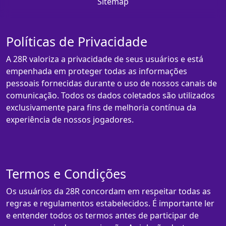
Sitemap
Políticas de Privacidade
A 28R valoriza a privacidade de seus usuários e está
empenhada em proteger todas as informações
pessoais fornecidas durante o uso de nossos canais de
comunicação. Todos os dados coletados são utilizados
exclusivamente para fins de melhoria contínua da
experiência de nossos jogadores.
Termos e Condições
Os usuários da 28R concordam em respeitar todas as
regras e regulamentos estabelecidos. É importante ler
e entender todos os termos antes de participar de