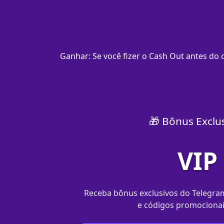
Ganhar: Se você fizer o Cash Out antes do 
🎁 Bônus Exclu
VIP
Receba bônus exclusivos do Telegra
e códigos promocionai