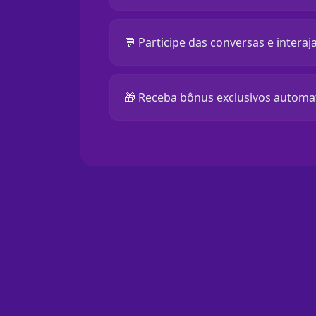
💬 Participe das conversas e interaj
🎁 Receba bônus exclusivos autom