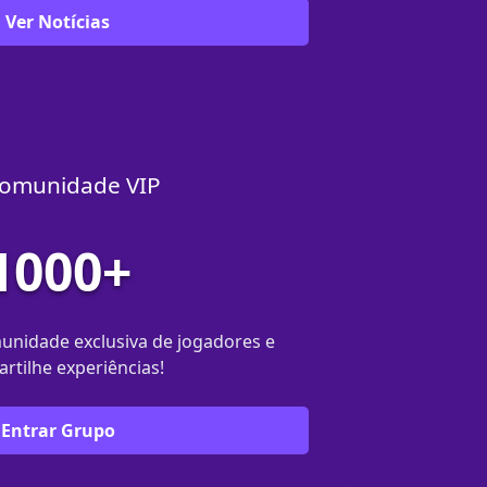
Ver Notícias
Comunidade VIP
1000+
unidade exclusiva de jogadores e
rtilhe experiências!
Entrar Grupo