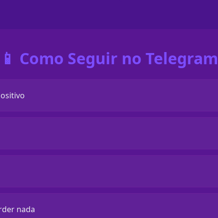
📱 Como Seguir no Telegram
ositivo
erder nada