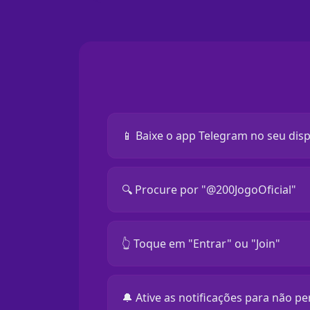
📱 Baixe o app Telegram no seu disp
🔍 Procure por "@200JogoOficial"
👆 Toque em "Entrar" ou "Join"
🔔 Ative as notificações para não p