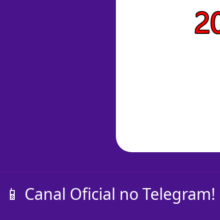
📱 Canal Oficial no Telegram!