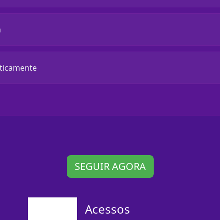
a
aticamente
SEGUIR AGORA
Acessos