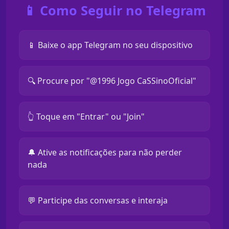
📱 Como Seguir no Telegram
📱 Baixe o app Telegram no seu dispositivo
🔍 Procure por "@1996 Jogo CaSSinoOficial"
👆 Toque em "Entrar" ou "Join"
🔔 Ative as notificações para não perder
nada
💬 Participe das conversas e interaja