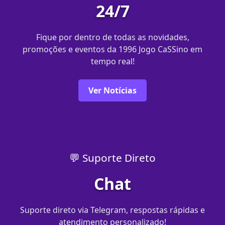
24/7
Fique por dentro de todas as novidades,
promoções e eventos da 1996 Jogo CaSSino em
tempo real!
Ver Notícias
💬 Suporte Direto
Chat
Suporte direto via Telegram, respostas rápidas e
atendimento personalizado!