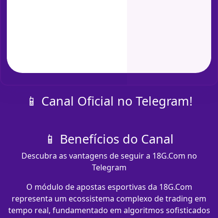
📱 Canal Oficial no Telegram!
📱 Benefícios do Canal
Descubra as vantagens de seguir a 18G.Com no
Telegram
O módulo de apostas esportivas da 18G.Com
representa um ecossistema complexo de trading em
tempo real, fundamentado em algoritmos sofisticados