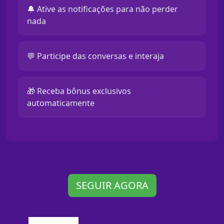
🔔 Ative as notificações para não perder
nada
💬 Participe das conversas e interaja
🎁 Receba bônus exclusivos
automaticamente
SEGUIR AGORA