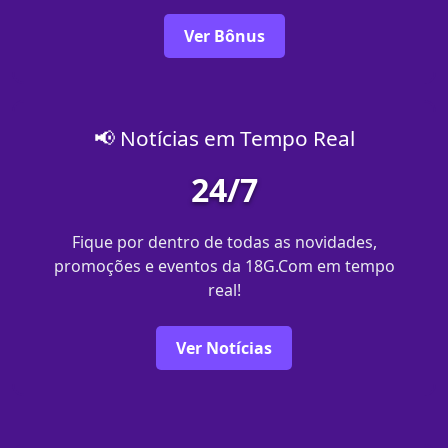
Ver Bônus
📢 Notícias em Tempo Real
24/7
Fique por dentro de todas as novidades,
promoções e eventos da 18G.Com em tempo
real!
Ver Notícias