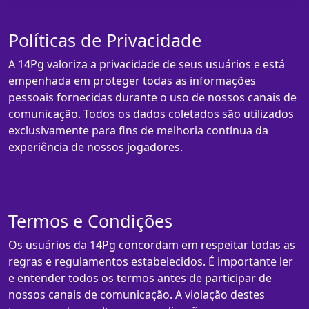
Políticas de Privacidade
A 14Pg valoriza a privacidade de seus usuários e está
empenhada em proteger todas as informações
pessoais fornecidas durante o uso de nossos canais de
comunicação. Todos os dados coletados são utilizados
exclusivamente para fins de melhoria contínua da
experiência de nossos jogadores.
Termos e Condições
Os usuários da 14Pg concordam em respeitar todas as
regras e regulamentos estabelecidos. É importante ler
e entender todos os termos antes de participar de
nossos canais de comunicação. A violação destes