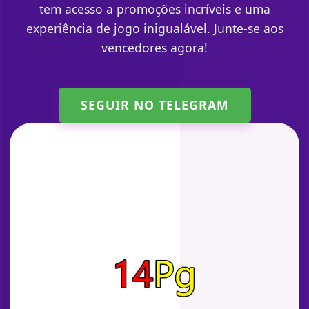
tem acesso a promoções incríveis e uma
experiência de jogo inigualável. Junte-se aos
vencedores agora!
SEGUIR NO TELEGRAM