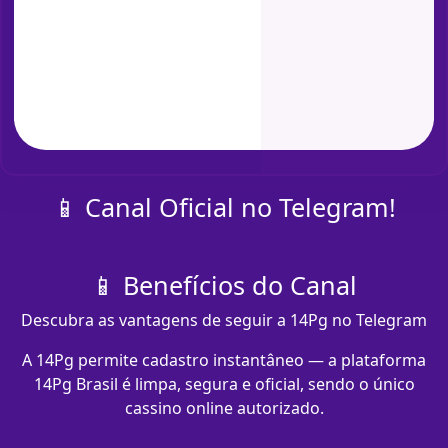
📱 Canal Oficial no Telegram!
📱 Benefícios do Canal
Descubra as vantagens de seguir a 14Pg no Telegram
A 14Pg permite cadastro instantâneo — a plataforma
14Pg Brasil é limpa, segura e oficial, sendo o único
cassino online autorizado.