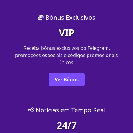
🎁 Bônus Exclusivos
VIP
Receba bônus exclusivos do Telegram,
promoções especiais e códigos promocionais
únicos!
Ver Bônus
📢 Notícias em Tempo Real
24/7